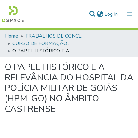
(current)
Log In
Communities & Collections
Home
TRABALHOS DE CONCLUSÃO DE CURSO - CFP (CURSO DE FORMAÇÃO DE PRAÇAS)
CURSO DE FORMAÇÃO DE PRAÇAS - CFP - 2023
All of DSpace
O PAPEL HISTÓRICO E A RELEVÂNCIA DO HOSPITAL DA POLÍCIA MILITAR DE GOIÁS (HPM-GO) NO ÂMBITO CASTRENSE
Statistics
O PAPEL HISTÓRICO E A
RELEVÂNCIA DO HOSPITAL DA
POLÍCIA MILITAR DE GOIÁS
(HPM-GO) NO ÂMBITO
CASTRENSE