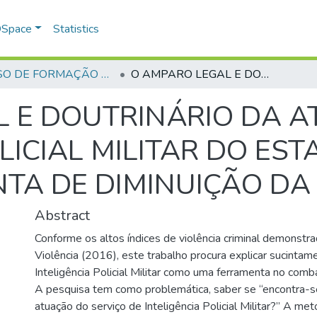
 DSpace
Statistics
CURSO DE FORMAÇÃO DE PRAÇAS - CFP - 2018
O AMPARO LEGAL E DOUTRINÁRIO DA ATIVIDADE DE INTELIGÊNCIA POLICIAL MILITAR DO ESTADO DE GOIÁS COMO FERRAMENTA DE DIMINUIÇÃO DA CRIMINALIDADE
 E DOUTRINÁRIO DA A
LICIAL MILITAR DO ES
TA DE DIMINUIÇÃO DA
Abstract
Conforme os altos índices de violência criminal demonst
Violência (2016), este trabalho procura explicar sucintame
Inteligência Policial Militar como uma ferramenta no comba
A pesquisa tem como problemática, saber se “encontra-s
atuação do serviço de Inteligência Policial Militar?” A m