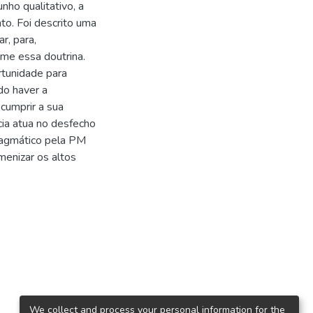
nho qualitativo, a
unto. Foi descrito uma
r, para,
rme essa doutrina.
tunidade para
ndo haver a
 cumprir a sua
cia atua no desfecho
pragmático pela PM
menizar os altos
We collect and process your personal information for the