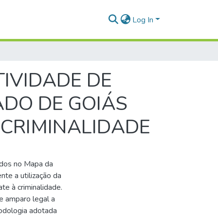
Log In
TIVIDADE DE
TADO DE GOIÁS
 CRIMINALIDADE
rados no Mapa da
nte a utilização da
te à criminalidade.
e amparo legal a
etodologia adotada