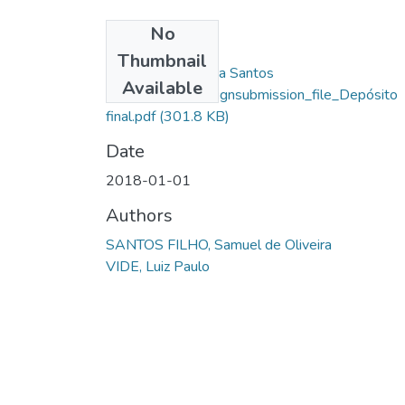
No
Files
Thumbnail
Samuel De Oliveira Santos
Available
Filho_13665_assignsubmission_file_Depósito
final.pdf
(301.8 KB)
Date
2018-01-01
Authors
SANTOS FILHO, Samuel de Oliveira
VIDE, Luiz Paulo