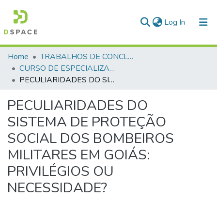
(current)
Log In
Communities & Collections
Home
TRABALHOS DE CONCLUSÃO DE CURSO - CAESP (CURSO DE ESPECIALIZAÇÃO EM ALTOS ESTUDOS EM SEGURANÇA PÚBLICA)
CURSO DE ESPECIALIZAÇÃO EM ALTOS ESTUDOS EM SEGURANÇA PÚBLICA - CAESP - 2017
All of DSpace
PECULIARIDADES DO SISTEMA DE PROTEÇÃO SOCIAL DOS BOMBEIROS MILITARES EM GOIÁS: PRIVILÉGIOS OU NECESSIDADE?
Statistics
PECULIARIDADES DO
SISTEMA DE PROTEÇÃO
SOCIAL DOS BOMBEIROS
MILITARES EM GOIÁS:
PRIVILÉGIOS OU
NECESSIDADE?