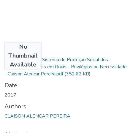
No
Files
Thumbnail
Peculiaridades do Sistema de Proteção Social dos
Available
Bombeiros Militares em Goiás - Privilégios ou Necessidade
- Claison Alencar Pereira.pdf
(352.62 KB)
Date
2017
Authors
CLAISON ALENCAR PEREIRA