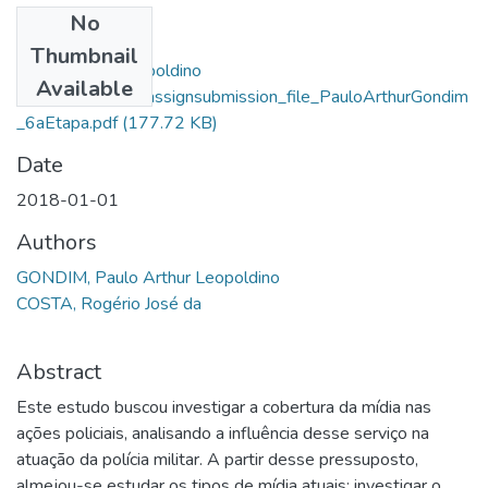
No
Files
Thumbnail
Paulo Arthur Leopoldino
Available
Gondim_14198_assignsubmission_file_PauloArthurGondim
_6aEtapa.pdf
(177.72 KB)
Date
2018-01-01
Authors
GONDIM, Paulo Arthur Leopoldino
COSTA, Rogério José da
Abstract
Este estudo buscou investigar a cobertura da mídia nas
ações policiais, analisando a influência desse serviço na
atuação da polícia militar. A partir desse pressuposto,
almejou-se estudar os tipos de mídia atuais; investigar o