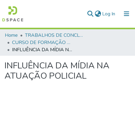
(current)
Log In
Communities & Collections
Home
TRABALHOS DE CONCLUSÃO DE CURSO - CFP (CURSO DE FORMAÇÃO DE PRAÇAS)
CURSO DE FORMAÇÃO DE PRAÇAS - CFP - 2018
All of DSpace
INFLUÊNCIA DA MÍDIA NA ATUAÇÃO POLICIAL
Statistics
INFLUÊNCIA DA MÍDIA NA
ATUAÇÃO POLICIAL