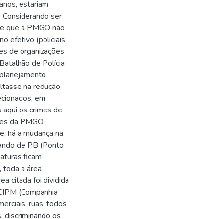
anos, estariam
. Considerando ser
o e que a PMGO não
o efetivo (policiais
tes de organizações
Batalhão de Polícia
o planejamento
ltasse na redução
lecionados, em
s aqui os crimes de
ções da PMGO,
e, há a mudança na
sando de PB (Ponto
aturas ficam
, toda a área
a citada foi dividida
ª CIPM (Companhia
merciais, ruas, todos
, discriminando os