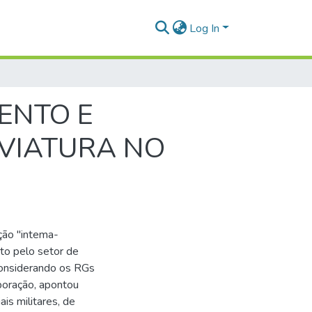
Log In
ENTO E
 VIATURA NO
ção "intema-
to pelo setor de
 considerando os RGs
poração, apontou
is militares, de