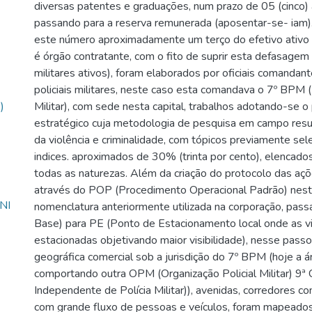
diversas patentes e graduações, num prazo de 05 (cinco) 
passando para a reserva remunerada (aposentar-se- iam)
este número aproximadamente um terço do efetivo ativ
é órgão contratante, com o fito de suprir esta defasagem n
militares ativos), foram elaborados por oficiais comandan
policiais militares, neste caso esta comandava o 7º BPM (
)
Militar), com sede nesta capital, trabalhos adotando-se 
estratégico cuja metodologia de pesquisa em campo resu
da violência e criminalidade, com tópicos previamente se
indices. aproximados de 30% (trinta por cento), elencado
todas as naturezas. Além da criação do protocolo das a
através do POP (Procedimento Operacional Padrão) nest
NI
nomenclatura anteriormente utilizada na corporação, pas
Base) para PE (Ponto de Estacionamento local onde as vi
estacionadas objetivando maior visibilidade), nesse passo
geográfica comercial sob a jurisdição do 7º BPM (hoje a áre
comportando outra OPM (Organização Policial Militar) 9
Independente de Polícia Militar)), avenidas, corredores co
com grande fluxo de pessoas e veículos, foram mapeados