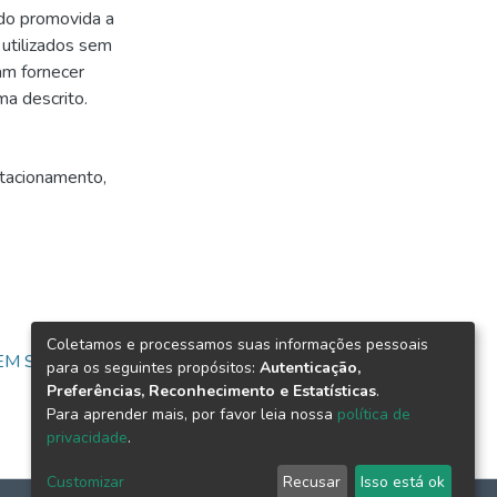
ndo promovida a
 utilizados sem
am fornecer
a descrito.
tacionamento
,
Coletamos e processamos suas informações pessoais
 EM SEGURANÇA
para os seguintes propósitos:
Autenticação,
Preferências, Reconhecimento e Estatísticas
.
Para aprender mais, por favor leia nossa
política de
privacidade
.
Customizar
Recusar
Isso está ok