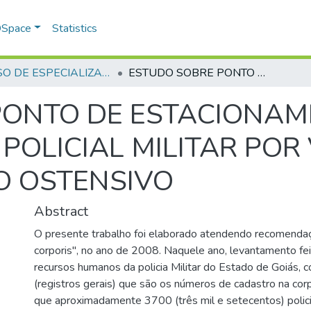
 DSpace
Statistics
CURSO DE ESPECIALIZAÇÃO EM GERENCIAMENTO EM SEGURANÇA PÚBLICA - CEGESP - 2013 - 2
ESTUDO SOBRE PONTO DE ESTACIONAMENTO E EMPREGO DE UM POLICIAL MILITAR POR VIATURA NO PATRULHAMENTO OSTENSIVO
PONTO DE ESTACIONAM
POLICIAL MILITAR POR
 OSTENSIVO
Abstract
O presente trabalho foi elaborado atendendo recomenda
corporis", no ano de 2008. Naquele ano, levantamento fei
recursos humanos da policia Militar do Estado de Goiás,
(registros gerais) que são os números de cadastro na cor
que aproximadamente 3700 (três mil e setecentos) policia