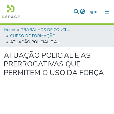
(current)
Log In
Communities & Collections
Home
TRABALHOS DE CONCLUSÃO DE CURSO - CFP (CURSO DE FORMAÇÃO DE PRAÇAS)
CURSO DE FORMAÇÃO DE PRAÇAS - CFP - 2024
All of DSpace
ATUAÇÃO POLICIAL E AS PRERROGATIVAS QUE PERMITEM O USO DA FORÇA
Statistics
ATUAÇÃO POLICIAL E AS
PRERROGATIVAS QUE
PERMITEM O USO DA FORÇA