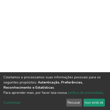
Coletamos e processamos suas informações pessoais para os
seguintes propósitos:
Autenticação, Preferências,
Reconhecimento e Estatísticas
.
Para aprender mais, por favor leia nossa
política de privacidade
.
DSpace software
copyright © 2002-2026
LYRASIS
Cookie
Privacy
End User
Send
Customizar
Recusar
Isso está ok
settings
policy
Agreement
Feedback