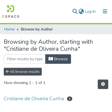
(current)
Log In
Communities & Collections
Home
Browse by Author
All of DSpace
Browsing by Author, starting with
"Cristiane de Oliveira Cunha"
Browse
All browse results
Now showing
1 - 1 of 1
Cristiane de Oliveira Cunha
1