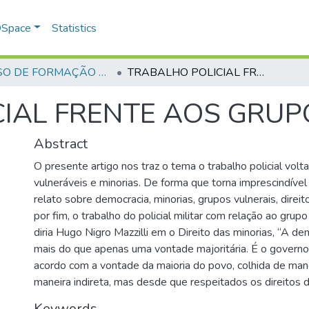
 DSpace
Statistics
CURSO DE FORMAÇÃO DE PRAÇAS - CFP - 2018
TRABALHO POLICIAL FRENTE AOS GRUPOS VULNERÁVEIS
IAL FRENTE AOS GRUP
Abstract
O presente artigo nos traz o tema o trabalho policial vol
vulneráveis e minorias. De forma que torna imprescindível
relato sobre democracia, minorias, grupos vulnerais, direi
por fim, o trabalho do policial militar com relação ao gr
diria Hugo Nigro Mazzilli em o Direito das minorias, “A d
mais do que apenas uma vontade majoritária. É o governo
acordo com a vontade da maioria do povo, colhida de mane
maneira indireta, mas desde que respeitados os direitos d
Keywords