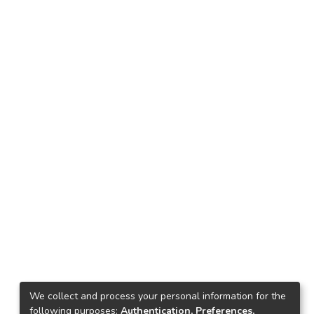
We collect and process your personal information for the
following purposes:
Authentication, Preferences,