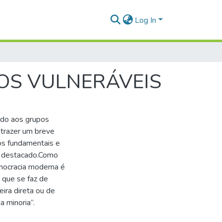
Log In
OS VULNERÁVEIS
tado aos grupos
 trazer um breve
tos fundamentais e
upo destacado.Como
emocracia moderna é
 que se faz de
ira direta ou de
a minoria”.