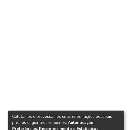
Coletamos e processamos suas informações pessoais
para os seguintes propósitos:
Autenticação,
Preferências, Reconhecimento e Estatísticas
.