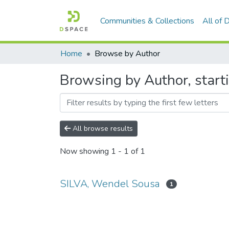
Communities & Collections
All of
Home
Browse by Author
Browsing by Author, start
All browse results
Now showing
1 - 1 of 1
SILVA, Wendel Sousa
1