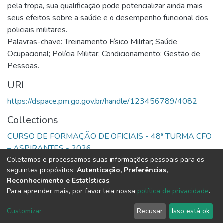
pela tropa, sua qualificação pode potencializar ainda mais
seus efeitos sobre a saúde e o desempenho funcional dos
policiais militares.
Palavras-chave: Treinamento Físico Militar; Saúde
Ocupacional; Polícia Militar; Condicionamento; Gestão de
Pessoas.
URI
https://dspace.pm.go.gov.br/handle/123456789/4082
Collections
CURSO DE FORMAÇÃO DE OFICIAIS - 48ª TURMA CFO
– ASPIRANTES - 2026
Coletamos e processamos suas informações pessoais para os
seguintes propósitos:
Autenticação, Preferências,
Full item page
Reconhecimento e Estatísticas
.
Para aprender mais, por favor leia nossa
política de privacidade
.
DSpace software
copyright © 2002-2026
LYRASIS
Cookie
Privacy
End User
Send
Customizar
Recusar
Isso está ok
settings
policy
Agreement
Feedback