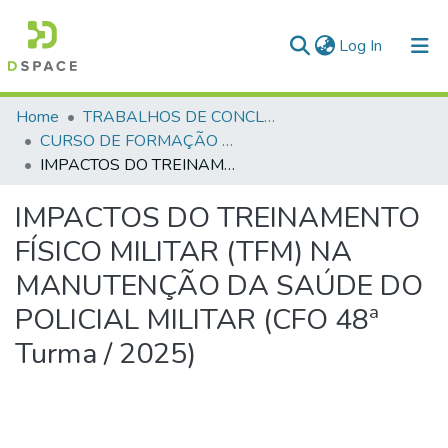
(current)
Log In
Communities & Collections
Home
TRABALHOS DE CONCLUSÃO DE CURSO - CFO (CURSO DE FORMAÇÃO DE OFICIAIS)
CURSO DE FORMAÇÃO DE OFICIAIS - 48ª TURMA CFO – ASPIRANTES - 2026
All of DSpace
IMPACTOS DO TREINAMENTO FÍSICO MILITAR (TFM) NA MANUTENÇÃO DA SAÚDE DO POLICIAL MILITAR (CFO 48ª Turma / 2025)
Statistics
IMPACTOS DO TREINAMENTO
FÍSICO MILITAR (TFM) NA
MANUTENÇÃO DA SAÚDE DO
POLICIAL MILITAR (CFO 48ª
Turma / 2025)