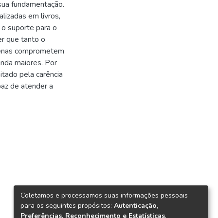
m sua fundamentação.
alizadas em livros,
 o suporte para o
er que tanto o
penas comprometem
inda maiores. Por
itado pela carência
paz de atender a
Coletamos e processamos suas informações pessoais
para os seguintes propósitos:
Autenticação,
Preferências, Reconhecimento e Estatísticas
.