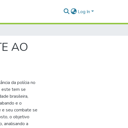
Log In
TE AO
ância da polícia no
 este tem se
ade brasileira,
trabando e o
e e seu combate se
sto, o objetivo
o, analisando a