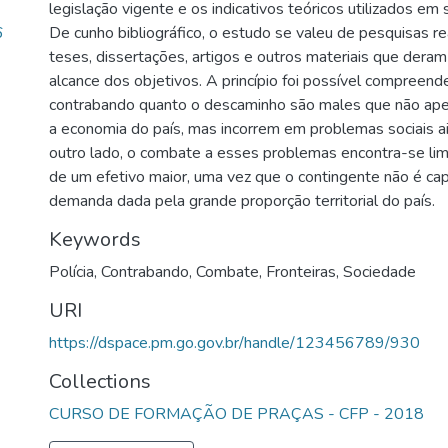
legislação vigente e os indicativos teóricos utilizados e
6
De cunho bibliográfico, o estudo se valeu de pesquisas re
teses, dissertações, artigos e outros materiais que deram
alcance dos objetivos. A princípio foi possível compreend
contrabando quanto o descaminho são males que não a
a economia do país, mas incorrem em problemas sociais a
outro lado, o combate a esses problemas encontra-se lim
de um efetivo maior, uma vez que o contingente não é ca
demanda dada pela grande proporção territorial do país.
Keywords
Polícia
,
Contrabando
,
Combate
,
Fronteiras
,
Sociedade
URI
https://dspace.pm.go.gov.br/handle/123456789/930
Collections
CURSO DE FORMAÇÃO DE PRAÇAS - CFP - 2018