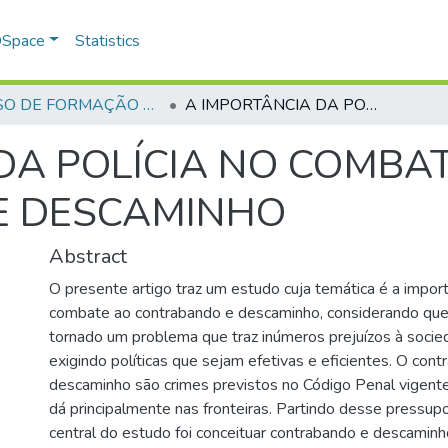
 DSpace
Statistics
CURSO DE FORMAÇÃO DE PRAÇAS - CFP - 2018
A IMPORTÂNCIA DA POLÍCIA NO COMBATE AO CONTRABANDO E DESCAMINHO
DA POLÍCIA NO COMBA
E DESCAMINHO
Abstract
O presente artigo traz um estudo cuja temática é a import
combate ao contrabando e descaminho, considerando que
tornado um problema que traz inúmeros prejuízos à socied
exigindo políticas que sejam efetivas e eficientes. O con
descaminho são crimes previstos no Código Penal vigent
dá principalmente nas fronteiras. Partindo desse pressupo
central do estudo foi conceituar contrabando e descaminh