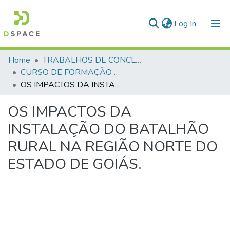
(current)
Log In
Communities & Collections
Home
TRABALHOS DE CONCLUSÃO DE CURSO - CFO (CURSO DE FORMAÇÃO DE OFICIAIS)
CURSO DE FORMAÇÃO DE OFICIAIS - 47ª TURMA CFO – ASPIRANTES - 2025
All of DSpace
OS IMPACTOS DA INSTALAÇÃO DO BATALHÃO RURAL NA REGIÃO NORTE DO ESTADO DE GOIÁS.
Statistics
OS IMPACTOS DA
INSTALAÇÃO DO BATALHÃO
RURAL NA REGIÃO NORTE DO
ESTADO DE GOIÁS.