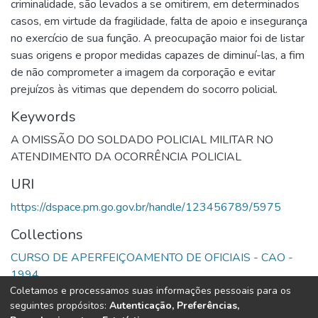
criminalidade, são levados a se omitirem, em determinados
casos, em virtude da fragilidade, falta de apoio e insegurança
no exercício de sua função. A preocupação maior foi de listar
suas origens e propor medidas capazes de diminuí-las, a fim
de não comprometer a imagem da corporação e evitar
prejuízos às vitimas que dependem do socorro policial.
Keywords
A OMISSÃO DO SOLDADO POLICIAL MILITAR NO
ATENDIMENTO DA OCORRÊNCIA POLICIAL
URI
https://dspace.pm.go.gov.br/handle/123456789/5975
Collections
CURSO DE APERFEIÇOAMENTO DE OFICIAIS - CAO -
1994
Coletamos e processamos suas informações pessoais para os
seguintes propósitos:
Autenticação, Preferências,
Full item page