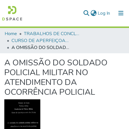
(current)
Log In
Communities & Collections
Home
TRABALHOS DE CONCLUSÃO DE CURSO - CAO (CURSO DE APERFEIÇOAMENTO DE OFICIAIS)
CURSO DE APERFEIÇOAMENTO DE OFICIAIS - CAO - 1994
All of DSpace
A OMISSÃO DO SOLDADO POLICIAL MILITAR NO ATENDIMENTO DA OCORRÊNCIA POLICIAL
Statistics
A OMISSÃO DO SOLDADO
POLICIAL MILITAR NO
ATENDIMENTO DA
OCORRÊNCIA POLICIAL