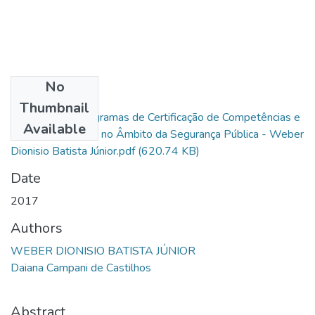
No
Files
Thumbnail
Avaliação de Programas de Certificação de Competências e
Available
sua Aplicabilidade no Âmbito da Segurança Pública - Weber
Dionisio Batista Júnior.pdf
(620.74 KB)
Date
2017
Authors
WEBER DIONISIO BATISTA JÚNIOR
Daiana Campani de Castilhos
Abstract