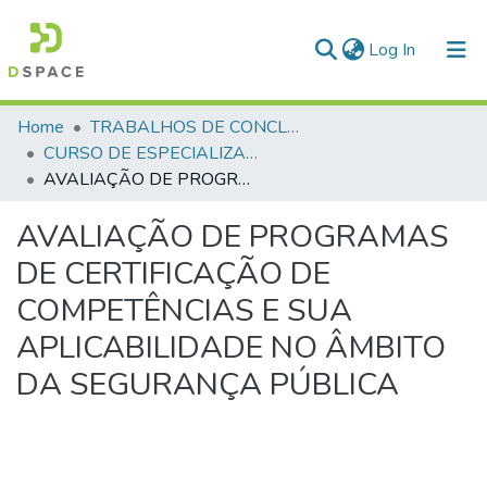
(current)
Log In
Communities & Collections
Home
TRABALHOS DE CONCLUSÃO DE CURSO - CEGESP (CURSO DE ESPECIALIZAÇÃO EM GERENCIAMENTO EM SEGURANÇA PÚBLICA)
CURSO DE ESPECIALIZAÇÃO EM GERENCIAMENTO EM SEGURANÇA PÚBLICA - CEGESP - 2017
All of DSpace
AVALIAÇÃO DE PROGRAMAS DE CERTIFICAÇÃO DE COMPETÊNCIAS E SUA APLICABILIDADE NO ÂMBITO DA SEGURANÇA PÚBLICA
Statistics
AVALIAÇÃO DE PROGRAMAS
DE CERTIFICAÇÃO DE
COMPETÊNCIAS E SUA
APLICABILIDADE NO ÂMBITO
DA SEGURANÇA PÚBLICA