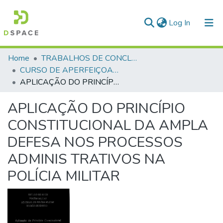
(current)
Log In
Communities & Collections
Home
TRABALHOS DE CONCLUSÃO DE CURSO - CAO (CURSO DE APERFEIÇOAMENTO DE OFICIAIS)
CURSO DE APERFEIÇOAMENTO DE OFICIAIS - CAO - 1991
All of DSpace
APLICAÇÃO DO PRINCÍPIO CONSTITUCIONAL DA AMPLA DEFESA NOS PROCESSOS ADMINIS TRATIVOS NA POLÍCIA MILITAR
Statistics
APLICAÇÃO DO PRINCÍPIO
CONSTITUCIONAL DA AMPLA
DEFESA NOS PROCESSOS
ADMINIS TRATIVOS NA
POLÍCIA MILITAR