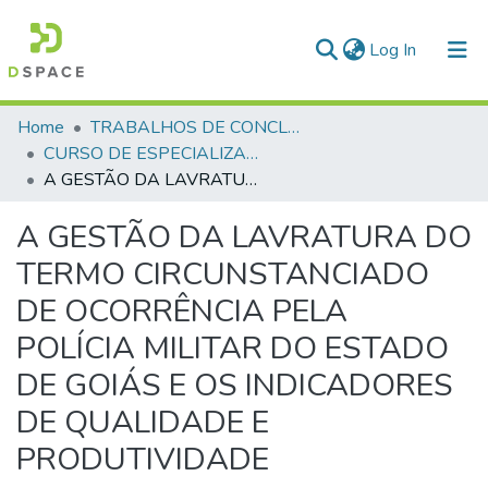
(current)
Log In
Communities & Collections
Home
TRABALHOS DE CONCLUSÃO DE CURSO - CEGESP (CURSO DE ESPECIALIZAÇÃO EM GERENCIAMENTO EM SEGURANÇA PÚBLICA)
CURSO DE ESPECIALIZAÇÃO EM GERENCIAMENTO EM SEGURANÇA PÚBLICA - CEGESP - 2018
All of DSpace
A GESTÃO DA LAVRATURA DO TERMO CIRCUNSTANCIADO DE OCORRÊNCIA PELA POLÍCIA MILITAR DO ESTADO DE GOIÁS E OS INDICADORES DE QUALIDADE E PRODUTIVIDADE
Statistics
A GESTÃO DA LAVRATURA DO
TERMO CIRCUNSTANCIADO
DE OCORRÊNCIA PELA
POLÍCIA MILITAR DO ESTADO
DE GOIÁS E OS INDICADORES
DE QUALIDADE E
PRODUTIVIDADE