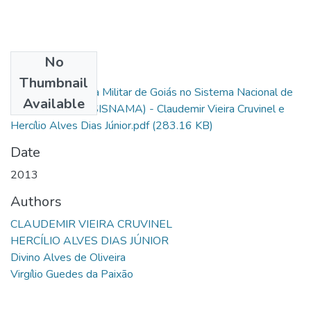
No
Files
Thumbnail
Inserção da Polícia Militar de Goiás no Sistema Nacional de
Available
Meio Ambiente (SISNAMA) - Claudemir Vieira Cruvinel e
Hercílio Alves Dias Júnior.pdf
(283.16 KB)
Date
2013
Authors
CLAUDEMIR VIEIRA CRUVINEL
HERCÍLIO ALVES DIAS JÚNIOR
Divino Alves de Oliveira
Virgílio Guedes da Paixão