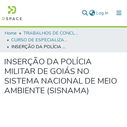
(current)
Log In
Communities & Collections
Home
TRABALHOS DE CONCLUSÃO DE CURSO - CEGESP (CURSO DE ESPECIALIZAÇÃO EM GERENCIAMENTO EM SEGURANÇA PÚBLICA)
CURSO DE ESPECIALIZAÇÃO EM GERENCIAMENTO EM SEGURANÇA PÚBLICA - CEGESP - 2013 - 1
All of DSpace
INSERÇÃO DA POLÍCIA MILITAR DE GOIÁS NO SISTEMA NACIONAL DE MEIO AMBIENTE (SISNAMA)
Statistics
INSERÇÃO DA POLÍCIA
MILITAR DE GOIÁS NO
SISTEMA NACIONAL DE MEIO
AMBIENTE (SISNAMA)