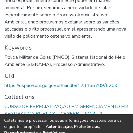
ainda especificamente sobre este poder em matéria
ambiental. Por fim, sentimos a necessidade de falar
especificamente sobre o Processo Administrativo
Ambiental, onde procuramos explanar sobre as sanções
aplicadas e o rito processual em si, apresentando uma nova
visão de policiamento ostensivo ambiental.
Keywords
Policia Militar de Goiás (PMGO)
,
Sistema Nacional do Meio
Ambiente (SISNAMA)
,
Processo Administrativo.
URI
https://dspace.pm.go.gov.br/handle/123456789/5209
Collections
CURSO DE ESPECIALIZAÇÃO EM GERENCIAMENTO EM
SEGURANÇA PÚBLICA - CEGESP - 2013 - 1
Coletamos e processamos suas informações pessoais para os
seguintes propósitos:
Autenticação, Preferências,
Full item page
Reconhecimento e Estatísticas
.