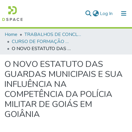
(current)
Log In
Communities & Collections
Home
TRABALHOS DE CONCLUSÃO DE CURSO - CFO (CURSO DE FORMAÇÃO DE OFICIAIS)
CURSO DE FORMAÇÃO DE OFICIAIS - 42ª TURMA CFO – ASPIRANTES - 2015
All of DSpace
O NOVO ESTATUTO DAS GUARDAS MUNICIPAIS E SUA INFLUÊNCIA NA COMPETÊNCIA DA POLÍCIA MILITAR DE GOIÁS EM GOIÂNIA
Statistics
O NOVO ESTATUTO DAS
GUARDAS MUNICIPAIS E SUA
INFLUÊNCIA NA
COMPETÊNCIA DA POLÍCIA
MILITAR DE GOIÁS EM
GOIÂNIA