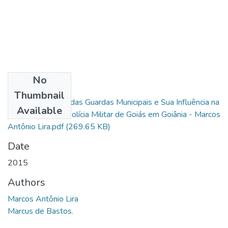
No
Files
Thumbnail
O Novo Estatuto das Guardas Municipais e Sua Influência na
Available
Competência da Polícia Militar de Goiás em Goiânia - Marcos
Antônio Lira.pdf
(269.65 KB)
Date
2015
Authors
Marcos Antônio Lira
Marcus de Bastos.