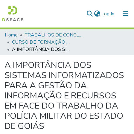
(current)
Log In
Communities & Collections
Home
TRABALHOS DE CONCLUSÃO DE CURSO - CFO (CURSO DE FORMAÇÃO DE OFICIAIS)
CURSO DE FORMAÇÃO DE OFICIAIS - 45ª TURMA CFO – ASPIRANTES - 2019
All of DSpace
A IMPORTÂNCIA DOS SISTEMAS INFORMATIZADOS PARA A GESTÃO DA INFORMAÇÃO E RECURSOS EM FACE DO TRABALHO DA POLÍCIA MILITAR DO ESTADO DE GOIÁS
Statistics
A IMPORTÂNCIA DOS
SISTEMAS INFORMATIZADOS
PARA A GESTÃO DA
INFORMAÇÃO E RECURSOS
EM FACE DO TRABALHO DA
POLÍCIA MILITAR DO ESTADO
DE GOIÁS