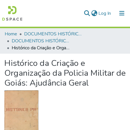
(current)
Log In
Communities & Collections
Home
DOCUMENTOS HISTÓRICOS DA POLICIA MILITAR DO ESTADO DE GOIÁS
DOCUMENTOS HISTÓRICOS DA POLICIA MILITAR DO ESTADO DE GOIÁS
All of DSpace
Histórico da Criação e Organização da Policia Militar de Goiás: Ajudância Geral
Statistics
Histórico da Criação e
Organização da Policia Militar de
Goiás: Ajudância Geral