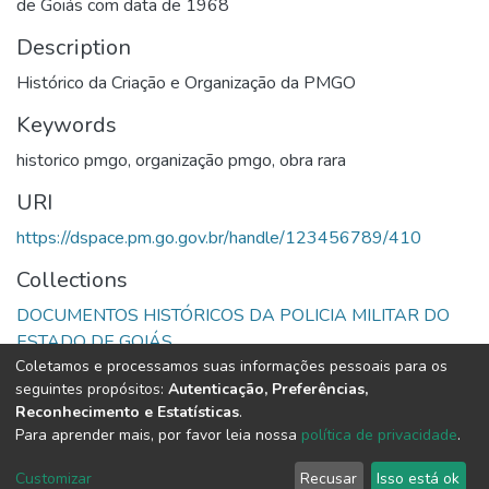
de Goiás com data de 1968
Description
Histórico da Criação e Organização da PMGO
Keywords
historico pmgo
,
organização pmgo
,
obra rara
URI
https://dspace.pm.go.gov.br/handle/123456789/410
Collections
DOCUMENTOS HISTÓRICOS DA POLICIA MILITAR DO
ESTADO DE GOIÁS
Coletamos e processamos suas informações pessoais para os
seguintes propósitos:
Autenticação, Preferências,
Full item page
Reconhecimento e Estatísticas
.
Para aprender mais, por favor leia nossa
política de privacidade
.
DSpace software
copyright © 2002-2026
LYRASIS
Cookie
Privacy
End User
Send
Customizar
Recusar
Isso está ok