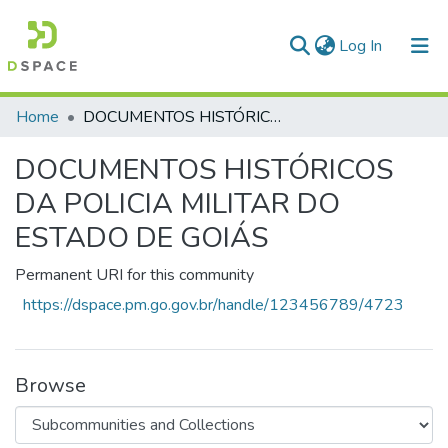
(current)
Log In
Communities & Collections
Home
DOCUMENTOS HISTÓRICOS DA POLICIA MILITAR DO ESTADO DE GOIÁS
All of DSpace
DOCUMENTOS HISTÓRICOS
Statistics
DA POLICIA MILITAR DO
ESTADO DE GOIÁS
Permanent URI for this community
https://dspace.pm.go.gov.br/handle/123456789/4723
Browse