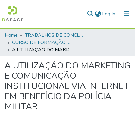
(current)
Log In
Communities & Collections
Home
TRABALHOS DE CONCLUSÃO DE CURSO - CFO (CURSO DE FORMAÇÃO DE OFICIAIS)
CURSO DE FORMAÇÃO DE OFICIAIS - 42ª TURMA CFO – ASPIRANTES - 2015
All of DSpace
A UTILIZAÇÃO DO MARKETING E COMUNICAÇÃO INSTITUCIONAL VIA INTERNET EM BENEFÍCIO DA POLÍCIA MILITAR
Statistics
A UTILIZAÇÃO DO MARKETING
E COMUNICAÇÃO
INSTITUCIONAL VIA INTERNET
EM BENEFÍCIO DA POLÍCIA
MILITAR