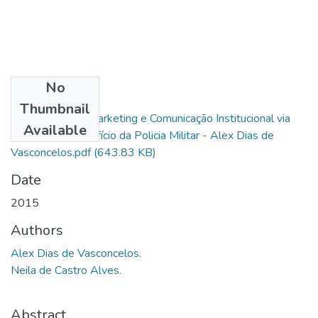
No
Files
Thumbnail
A Utilização do Marketing e Comunicação Institucional via
Available
Internet em Benefício da Policia Militar - Alex Dias de
Vasconcelos.pdf
(643.83 KB)
Date
2015
Authors
Alex Dias de Vasconcelos.
Neila de Castro Alves.
Abstract