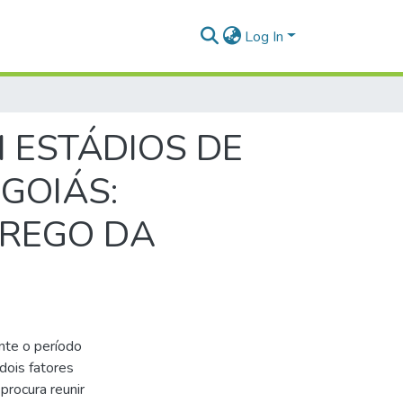
Log In
 ESTÁDIOS DE
GOIÁS:
PREGO DA
nte o período
dois fatores
 procura reunir