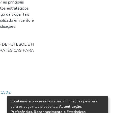
 as principais
tos estratégicos
go da tropa. Tais
 aplicado em cento e
raduações.
 DE FUTEBOL E N
RATÉGICAS PARA
 1992
Coletamos e processamos suas informações pessoais
para os seguintes propósitos:
Autenticação,
Preferências, Reconhecimento e Estatísticas
.