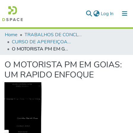
(current)
Log In
Communities & Collections
Home
TRABALHOS DE CONCLUSÃO DE CURSO - CAO (CURSO DE APERFEIÇOAMENTO DE OFICIAIS)
CURSO DE APERFEIÇOAMENTO DE OFICIAIS - CAO - 1991
All of DSpace
O MOTORISTA PM EM GOIAS: UM RAPIDO ENFOQUE
Statistics
O MOTORISTA PM EM GOIAS:
UM RAPIDO ENFOQUE