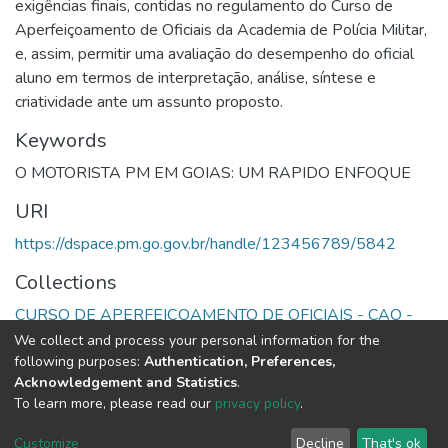
exigências finais, contidas no regulamento do Curso de
Aperfeiçoamento de Oficiais da Academia de Polícia Militar,
e, assim, permitir uma avaliação do desempenho do oficial
aluno em termos de interpretação, análise, síntese e
criatividade ante um assunto proposto.
Keywords
O MOTORISTA PM EM GOIAS: UM RAPIDO ENFOQUE
URI
https://dspace.pm.go.gov.br/handle/123456789/5842
Collections
CURSO DE APERFEIÇOAMENTO DE OFICIAIS - CAO -
1991
We collect and process your personal information for the
following purposes:
Authentication, Preferences,
Acknowledgement and Statistics
.
Full item page
To learn more, please read our
privacy policy
.
DSpace software
copyright © 2002-2026
LYRASIS
Customize
Decline
That's ok