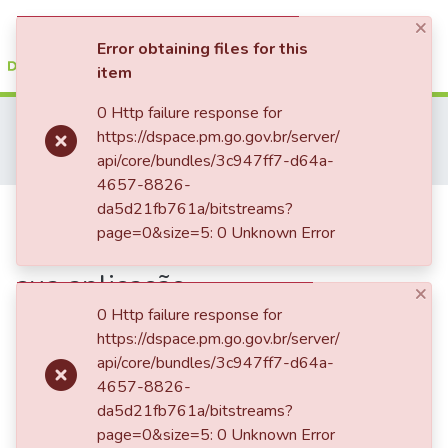
×
(current)
Log In
Error obtaining files for this
item
Communities & Collections
0 Http failure response for
Home
TRABALHOS DE CONCLUSÃO DE CURSO - CHOA (CURSO DE HABILITAÇÃO DE OFICIAIS AUXILIARES)
https://dspace.pm.go.gov.br/server/
CURSO DE HABILITAÇÃO DE OFICIAIS AUXILIARES - CHOA - 2008
All of DSpace
api/core/bundles/3c947ff7-d64a-
DA AÇÃO POLICIAL MILITAR LEGÍTIMA Seu entendimento e sua aplicação
4657-8826-
Statistics
DA AÇÃO POLICIAL MILITAR
da5d21fb761a/bitstreams?
page=0&size=5: 0 Unknown Error
LEGÍTIMA Seu entendimento e
sua aplicação
×
0 Http failure response for
https://dspace.pm.go.gov.br/server/
api/core/bundles/3c947ff7-d64a-
4657-8826-
da5d21fb761a/bitstreams?
page=0&size=5: 0 Unknown Error