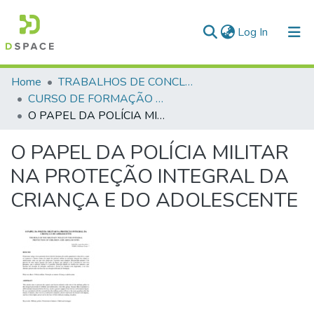
(current)
Log In
Communities & Collections
Home
TRABALHOS DE CONCLUSÃO DE CURSO - CFP (CURSO DE FORMAÇÃO DE PRAÇAS)
CURSO DE FORMAÇÃO DE PRAÇAS - CFP - 2018
All of DSpace
O PAPEL DA POLÍCIA MILITAR NA PROTEÇÃO INTEGRAL DA CRIANÇA E DO ADOLESCENTE
Statistics
O PAPEL DA POLÍCIA MILITAR
NA PROTEÇÃO INTEGRAL DA
CRIANÇA E DO ADOLESCENTE