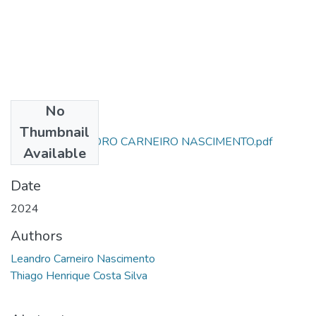
No
Files
Thumbnail
ARTIGO - LEANDRO CARNEIRO NASCIMENTO.pdf
Available
(524.45 KB)
Date
2024
Authors
Leandro Carneiro Nascimento
Thiago Henrique Costa Silva