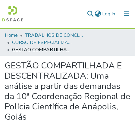
(current)
Log In
Communities & Collections
Home
TRABALHOS DE CONCLUSÃO DE CURSO - CAESP (CURSO DE ESPECIALIZAÇÃO EM ALTOS ESTUDOS EM SEGURANÇA PÚBLICA)
CURSO DE ESPECIALIZAÇÃO EM ALTOS ESTUDOS EM SEGURANÇA PÚBLICA - CAESP - 2024
All of DSpace
GESTÃO COMPARTILHADA E DESCENTRALIZADA: Uma análise a partir das demandas da 10ª Coordenação Regional de Polícia Científica de Anápolis, Goiás
Statistics
GESTÃO COMPARTILHADA E
DESCENTRALIZADA: Uma
análise a partir das demandas
da 10ª Coordenação Regional de
Polícia Científica de Anápolis,
Goiás