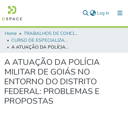
(current)
Log In
Communities & Collections
Home
TRABALHOS DE CONCLUSÃO DE CURSO - CEGESP (CURSO DE ESPECIALIZAÇÃO EM GERENCIAMENTO EM SEGURANÇA PÚBLICA)
CURSO DE ESPECIALIZAÇÃO EM GERENCIAMENTO EM SEGURANÇA PÚBLICA - CEGESP - 2011
All of DSpace
A ATUAÇÃO DA POLÍCIA MILITAR DE GOIÁS NO ENTORNO DO DISTRITO FEDERAL: PROBLEMAS E PROPOSTAS
Statistics
A ATUAÇÃO DA POLÍCIA
MILITAR DE GOIÁS NO
ENTORNO DO DISTRITO
FEDERAL: PROBLEMAS E
PROPOSTAS