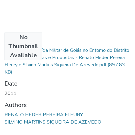
No
Files
Thumbnail
A Atuação da Polícia Militar de Goiás no Entorno do Distrito
Available
Federal_ Problemas e Propostas - Renato Heder Pereira
Fleury e Silvino Martins Siqueira De Azevedo.pdf
(897.83
KB)
Date
2011
Authors
RENATO HEDER PEREIRA FLEURY
SILVINO MARTINS SIQUEIRA DE AZEVEDO