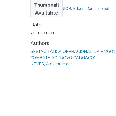
Files
Thumbnail
5 MACHADO JUNIOR, Edson Marcelino.pdf
Available
(595.06 KB)
Date
2018-01-01
Authors
GESTÃO TÁTICA OPERACIONAL DA PMGO 
COMBATE AO “NOVO CANGAÇO”
NEVES, Alex Jorge das