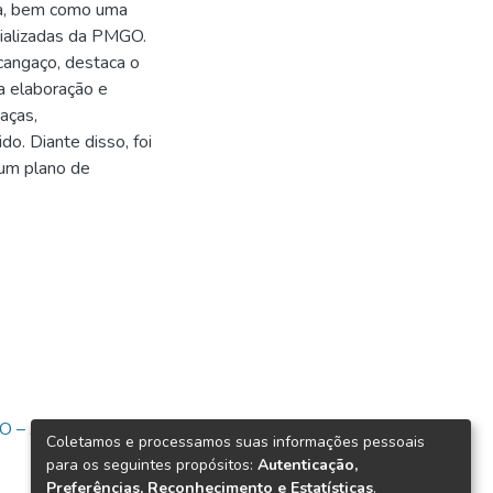
ica, bem como uma
cializadas da PMGO.
 cangaço, destaca o
a elaboração e
aças,
do. Diante disso, foi
 um plano de
O – ASPIRANTES -
Coletamos e processamos suas informações pessoais
para os seguintes propósitos:
Autenticação,
Preferências, Reconhecimento e Estatísticas
.