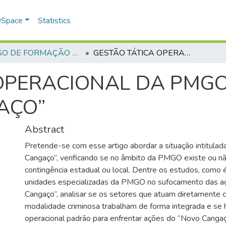
 DSpace
Statistics
CURSO DE FORMAÇÃO DE OFICIAIS - 45ª TURMA CFO – ASPIRANTES - 2019
GESTÃO TÁTICA OPERACIONAL DA PMGO NO COMBATE AO “NOVO CANGAÇO”
 OPERACIONAL DA PMG
AÇO”
Abstract
Pretende-se com esse artigo abordar a situação intitula
Cangaço”, verificando se no âmbito da PMGO existe ou n
contingência estadual ou local. Dentre os estudos, como é
unidades especializadas da PMGO no sufocamento das a
Cangaço”, analisar se os setores que atuam diretamente 
modalidade criminosa trabalham de forma integrada e se
operacional padrão para enfrentar ações do “Novo Cangaç