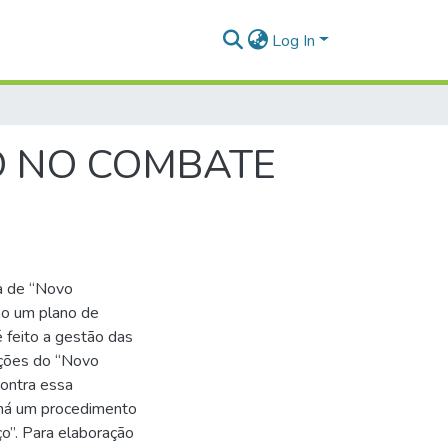
Log In
O NO COMBATE
da de “Novo
ão um plano de
 feito a gestão das
ções do “Novo
contra essa
 há um procedimento
o”. Para elaboração