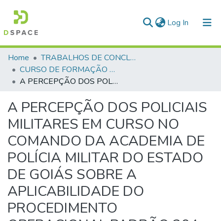
(current)
Log In
Communities & Collections
Home
TRABALHOS DE CONCLUSÃO DE CURSO - CFO (CURSO DE FORMAÇÃO DE OFICIAIS)
CURSO DE FORMAÇÃO DE OFICIAIS - 47ª TURMA CFO – ASPIRANTES - 2025
All of DSpace
A PERCEPÇÃO DOS POLICIAIS MILITARES EM CURSO NO COMANDO DA ACADEMIA DE POLÍCIA MILITAR DO ESTADO DE GOIÁS SOBRE A APLICABILIDADE DO PROCEDIMENTO OPERACIONAL PADRÃO 204 – ABORDAGEM A PESSOA
Statistics
A PERCEPÇÃO DOS POLICIAIS
MILITARES EM CURSO NO
COMANDO DA ACADEMIA DE
POLÍCIA MILITAR DO ESTADO
DE GOIÁS SOBRE A
APLICABILIDADE DO
PROCEDIMENTO