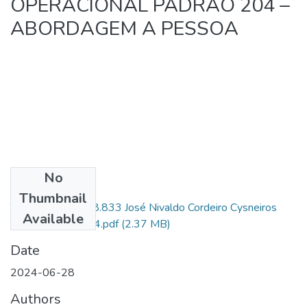
OPERACIONAL PADRÃO 204 –
ABORDAGEM A PESSOA
No
Files
Thumbnail
TCC - CAD PM 38.833 José Nivaldo Cordeiro Cysneiros
Available
FILHO - Charlie 14.pdf
(2.37 MB)
Date
2024-06-28
Authors