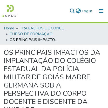
(current)
Log In
Communities & Collections
Home
TRABALHOS DE CONCLUSÃO DE CURSO - CFP (CURSO DE FORMAÇÃO DE PRAÇAS)
CURSO DE FORMAÇÃO DE PRAÇAS - CFP - 2018
All of DSpace
OS PRINCIPAIS IMPACTOS DA IMPLANTAÇÃO DO COLÉGIO ESTADUAL DA POLÍCIA MILITAR DE GOIÁS MADRE GERMANA SOB A PERSPECTIVA DO CORPO DOCENTE E DISCENTE DA UNIDADE
Statistics
OS PRINCIPAIS IMPACTOS DA
IMPLANTAÇÃO DO COLÉGIO
ESTADUAL DA POLÍCIA
MILITAR DE GOIÁS MADRE
GERMANA SOB A
PERSPECTIVA DO CORPO
DOCENTE E DISCENTE DA