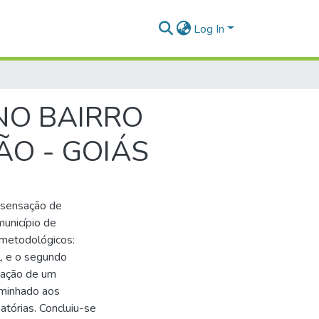
Log In
NO BAIRRO
ÃO - GOIÁS
 sensação de
município de
metodológicos:
al, e o segundo
cação de um
aminhado aos
atórias. Concluiu-se