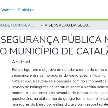
 DSpace
Statistics
CURSO DE FORMAÇÃO DE PRAÇAS - CFP - 2023
A SENSAÇÃO DA SEGURANÇA PÚBLICA NO BAIRRO EVELINA NOUR NO MUNICÍPIO DE CATALÃO - GOIÁS
 SEGURANÇA PÚBLICA 
O MUNICÍPIO DE CATAL
Abstract
Este artigo tem o objetivo de estudar o medo do crime e
segurança entre os moradores do bairro Evelina Nour no 
Catalão-Go. Realizou-se a pesquisa com dois momentos 
revisão de bibliografia da literatura sobre a história polici
momento, aconteceu uma pesquisa de campo, com a apli
questionário, na plataforma do google forms, que foi enc
moradores do bairro por mídias digitais com respostas ale