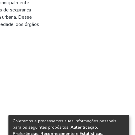
principalmente
os de segurança
a urbana. Desse
ciedade, dos órgãos
Coletamos e processamos suas informações pessoais
para os seguintes propósitos:
Autenticação,
Preferências, Reconhecimento e Estatísticas
.