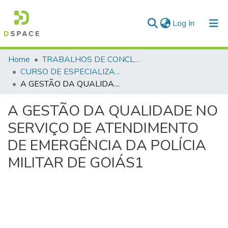
(current)
Log In
Communities & Collections
Home
TRABALHOS DE CONCLUSÃO DE CURSO - CEGESP (CURSO DE ESPECIALIZAÇÃO EM GERENCIAMENTO EM SEGURANÇA PÚBLICA)
CURSO DE ESPECIALIZAÇÃO EM GERENCIAMENTO EM SEGURANÇA PÚBLICA - CEGESP - 2010
All of DSpace
A GESTÃO DA QUALIDADE NO SERVIÇO DE ATENDIMENTO DE EMERGÊNCIA DA POLÍCIA MILITAR DE GOIÁS1
Statistics
A GESTÃO DA QUALIDADE NO
SERVIÇO DE ATENDIMENTO
DE EMERGÊNCIA DA POLÍCIA
MILITAR DE GOIÁS1