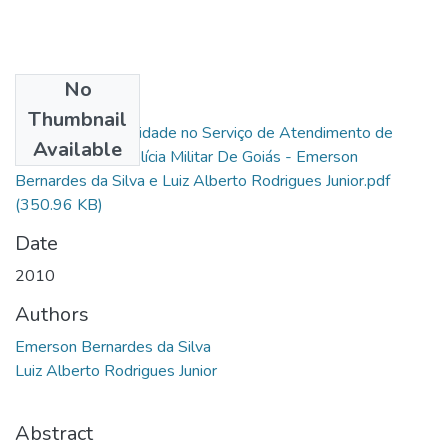
No
Files
Thumbnail
A Gestão da Qualidade no Serviço de Atendimento de
Available
Emergência da Polícia Militar De Goiás - Emerson
Bernardes da Silva e Luiz Alberto Rodrigues Junior.pdf
(350.96 KB)
Date
2010
Authors
Emerson Bernardes da Silva
Luiz Alberto Rodrigues Junior
Abstract