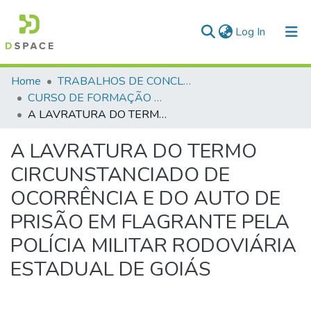
(current)
Log In
Communities & Collections
Home
TRABALHOS DE CONCLUSÃO DE CURSO - CFO (CURSO DE FORMAÇÃO DE OFICIAIS)
CURSO DE FORMAÇÃO DE OFICIAIS - 42ª TURMA CFO – ASPIRANTES - 2015
All of DSpace
A LAVRATURA DO TERMO CIRCUNSTANCIADO DE OCORRÊNCIA E DO AUTO DE PRISÃO EM FLAGRANTE PELA POLÍCIA MILITAR RODOVIÁRIA ESTADUAL DE GOIÁS
Statistics
A LAVRATURA DO TERMO
CIRCUNSTANCIADO DE
OCORRÊNCIA E DO AUTO DE
PRISÃO EM FLAGRANTE PELA
POLÍCIA MILITAR RODOVIÁRIA
ESTADUAL DE GOIÁS