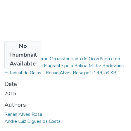
No
Files
Thumbnail
A Lavratura do Termo Circunstanciado de Ocorrência e do
Available
Auto de Prisão em Flagrante pela Polícia Militar Rodoviária
Estadual de Goiás - Renan Alves Rosa.pdf
(199.46 KB)
Date
2015
Authors
Renan Alves Rosa
André Luiz Digues da Costa