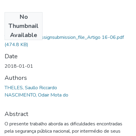
No
Files
Thumbnail
Saullo Riccardo
Available
Theles_14898_assignsubmission_file_Artigo 16-06.pdf
(474.8 KB)
Date
2018-01-01
Authors
THELES, Saullo Riccardo
NASCIMENTO, Odair Mota do
Abstract
O presente trabalho aborda as dificuldades encontradas
pela segurança pública nacional, por intermédio de seus