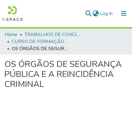
(current)
Log In
Communities & Collections
Home
TRABALHOS DE CONCLUSÃO DE CURSO - CFP (CURSO DE FORMAÇÃO DE PRAÇAS)
CURSO DE FORMAÇÃO DE PRAÇAS - CFP - 2018
All of DSpace
OS ÓRGÃOS DE SEGURANÇA PÚBLICA E A REINCIDÊNCIA CRIMINAL
Statistics
OS ÓRGÃOS DE SEGURANÇA
PÚBLICA E A REINCIDÊNCIA
CRIMINAL