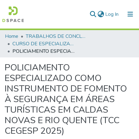
(current)
Log In
Communities & Collections
Home
TRABALHOS DE CONCLUSÃO DE CURSO - CEGESP (CURSO DE ESPECIALIZAÇÃO EM GERENCIAMENTO EM SEGURANÇA PÚBLICA)
CURSO DE ESPECIALIZAÇÃO EM GERENCIAMENTO EM SEGURANÇA PÚBLICA - CEGESP - 2025
All of DSpace
POLICIAMENTO ESPECIALIZADO COMO INSTRUMENTO DE FOMENTO À SEGURANÇA EM ÁREAS TURÍSTICAS EM CALDAS NOVAS E RIO QUENTE (TCC CEGESP 2025)
Statistics
POLICIAMENTO
ESPECIALIZADO COMO
INSTRUMENTO DE FOMENTO
À SEGURANÇA EM ÁREAS
TURÍSTICAS EM CALDAS
NOVAS E RIO QUENTE (TCC
CEGESP 2025)