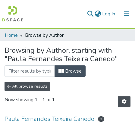
(current)
Log In
Communities & Collections
Home
Browse by Author
All of DSpace
Browsing by Author, starting with
"Paula Fernandes Teixeira Canedo"
Browse
All browse results
Now showing
1 - 1 of 1
Paula Fernandes Teixeira Canedo
2