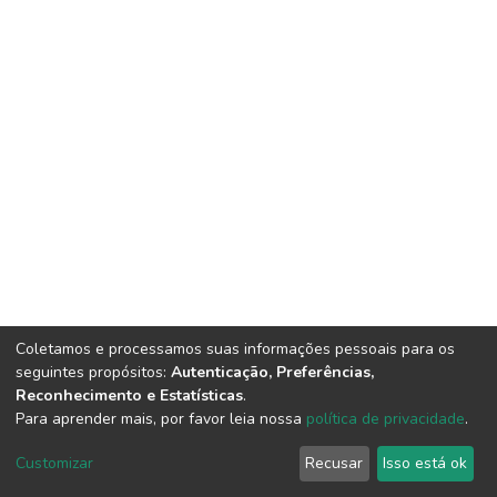
Coletamos e processamos suas informações pessoais para os
seguintes propósitos:
Autenticação, Preferências,
Reconhecimento e Estatísticas
.
Para aprender mais, por favor leia nossa
política de privacidade
.
DSpace software
copyright © 2002-2026
LYRASIS
Cookie
Privacy
End User
Send
Customizar
Recusar
Isso está ok
settings
policy
Agreement
Feedback