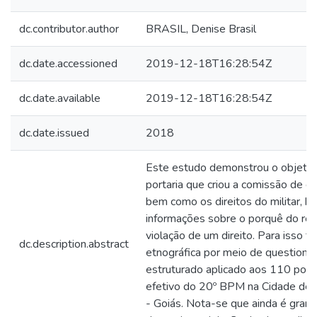
dc.contributor.author
BRASIL, Denise Brasil
dc.date.accessioned
2019-12-18T16:28:54Z
dc.date.available
2019-12-18T16:28:54Z
dc.date.issued
2018
Este estudo demonstrou o objetivo
portaria que criou a comissão de d
bem como os direitos do militar, 
informações sobre o porquê do rec
violação de um direito. Para isso fo
dc.description.abstract
etnográfica por meio de questioná
estruturado aplicado aos 110 poli
efetivo do 20º BPM na Cidade de 
- Goiás. Nota-se que ainda é gran