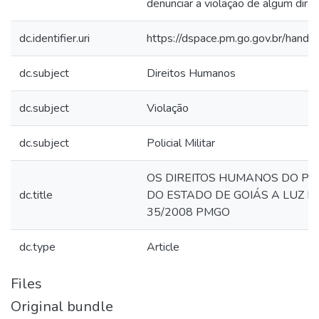
denunciar a violação de algum direit
dc.identifier.uri
https://dspace.pm.go.gov.br/han
dc.subject
Direitos Humanos
dc.subject
Violação
dc.subject
Policial Militar
OS DIREITOS HUMANOS DO POL
dc.title
DO ESTADO DE GOIÁS A LUZ D
35/2008 PMGO
dc.type
Article
Files
Original bundle