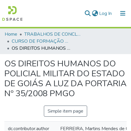
(current)
Log In
Communities & Collections
Home
TRABALHOS DE CONCLUSÃO DE CURSO - CFP (CURSO DE FORMAÇÃO DE PRAÇAS)
CURSO DE FORMAÇÃO DE PRAÇAS - CFP - 2018
All of DSpace
OS DIREITOS HUMANOS DO POLICIAL MILITAR DO ESTADO DE GOIÁS A LUZ DA PORTARIA Nº 35/2008 PMGO
Statistics
OS DIREITOS HUMANOS DO
POLICIAL MILITAR DO ESTADO
DE GOIÁS A LUZ DA PORTARIA
Nº 35/2008 PMGO
Simple item page
dc.contributor.author
FERREIRA, Martins Mendes de Oli