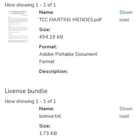
Now showing
1 - 1 of 1
Name:
Down
TCC MARTINS MENDES.pdf
load
Size:
494.19 KB
Format:
Adobe Portable Document
Format
Description:
License bundle
Now showing
1 - 1 of 1
Name:
Down
license.txt
load
Size:
1.71 KB