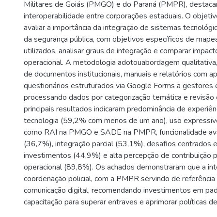
Militares de Goiás (PMGO) e do Paraná (PMPR), destaca
interoperabilidade entre corporações estaduais. O objetiv
avaliar a importância da integração de sistemas tecnológic
da segurança pública, com objetivos específicos de mape
utilizados, analisar graus de integração e comparar impacto
operacional. A metodologia adotouabordagem qualitativ
de documentos institucionais, manuais e relatórios com ap
questionários estruturados via Google Forms a gestores 
processando dados por categorização temática e revisão
principais resultados indicaram predominância de experiê
tecnologia (59,2% com menos de um ano), uso expressiv
como RAI na PMGO e SADE na PMPR, funcionalidade ava
(36,7%), integração parcial (53,1%), desafios centrados 
investimentos (44,9%) e alta percepção de contribuição pa
operacional (89,8%). Os achados demonstraram que a int
coordenação policial, com a PMPR servindo de referênc
comunicação digital, recomendando investimentos em pad
capacitação para superar entraves e aprimorar políticas d