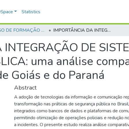
 DSpace
Statistics
CURSO DE FORMAÇÃO DE PRAÇAS - CFP- 2025 - 2ª Turma
IMPORTÂNCIA DA INTEGRAÇÃO DE SISTEMAS PARA SEGURANÇA PÚBLICA: uma análise comparativa entre as Polícias Militares de Goiás e do Paraná
 INTEGRAÇÃO DE SIST
A: uma análise compara
 de Goiás e do Paraná
Abstract
A adoção de tecnologias da informação e comunicação re
transformação nas práticas de segurança pública no Brasi
integrados como bancos de dados e plataformas de comun
permitindo otimização de operações policiais e redução 
a incidentes. O presente estudo realiza análise comparativ