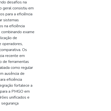
ndo desafios na
o geral consistiu em
os para a eficiência
ar sistemas
s na eficiência
a, combinando exame
licação de
e operadores,
 comparativa. Os
ncia recente em
o de ferramentas
liada como regular
em ausência de
ra eficiência
egração fortalece a
ia para a PMGO em
rões unificados e
e segurança