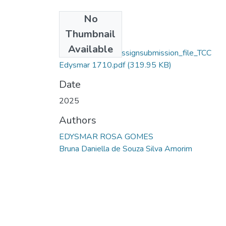
No
Files
Thumbnail
Edysmar Rosa
Available
Gomes_76955_assignsubmission_file_TCC
Edysmar 1710.pdf
(319.95 KB)
Date
2025
Authors
EDYSMAR ROSA GOMES
Bruna Daniella de Souza Silva Amorim