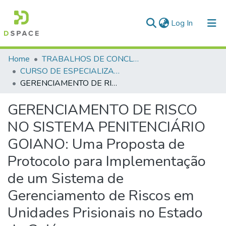
(current)
Log In
Communities & Collections
Home
TRABALHOS DE CONCLUSÃO DE CURSO - CAESP (CURSO DE ESPECIALIZAÇÃO EM ALTOS ESTUDOS EM SEGURANÇA PÚBLICA)
CURSO DE ESPECIALIZAÇÃO EM ALTOS ESTUDOS EM SEGURANÇA PÚBLICA - CAESP - 2024
All of DSpace
GERENCIAMENTO DE RISCO NO SISTEMA PENITENCIÁRIO GOIANO: Uma Proposta de Protocolo para Implementação de um Sistema de Gerenciamento de Riscos em Unidades Prisionais no Estado de Goiás
Statistics
GERENCIAMENTO DE RISCO
NO SISTEMA PENITENCIÁRIO
GOIANO: Uma Proposta de
Protocolo para Implementação
de um Sistema de
Gerenciamento de Riscos em
Unidades Prisionais no Estado