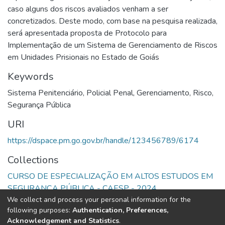
caso alguns dos riscos avaliados venham a ser
concretizados. Deste modo, com base na pesquisa realizada,
será apresentada proposta de Protocolo para
Implementação de um Sistema de Gerenciamento de Riscos
em Unidades Prisionais no Estado de Goiás
Keywords
Sistema Penitenciário
,
Policial Penal
,
Gerenciamento
,
Risco
,
Segurança Pública
URI
https://dspace.pm.go.gov.br/handle/123456789/6174
Collections
CURSO DE ESPECIALIZAÇÃO EM ALTOS ESTUDOS EM
SEGURANÇA PÚBLICA - CAESP - 2024
We collect and process your personal information for the
following purposes:
Authentication, Preferences,
Full item page
Acknowledgement and Statistics
.