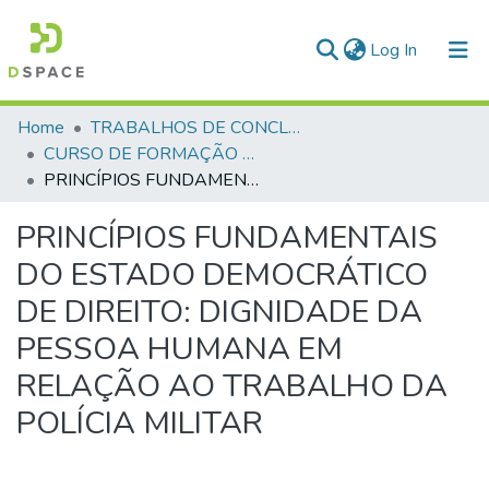
(current)
Log In
Communities & Collections
Home
TRABALHOS DE CONCLUSÃO DE CURSO - CFP (CURSO DE FORMAÇÃO DE PRAÇAS)
CURSO DE FORMAÇÃO DE PRAÇAS - CFP - 2018
All of DSpace
PRINCÍPIOS FUNDAMENTAIS DO ESTADO DEMOCRÁTICO DE DIREITO: DIGNIDADE DA PESSOA HUMANA EM RELAÇÃO AO TRABALHO DA POLÍCIA MILITAR
Statistics
PRINCÍPIOS FUNDAMENTAIS
DO ESTADO DEMOCRÁTICO
DE DIREITO: DIGNIDADE DA
PESSOA HUMANA EM
RELAÇÃO AO TRABALHO DA
POLÍCIA MILITAR