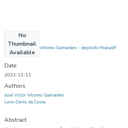
No
Files
Thumbnail
TCC - José Victor Vitorino Guimarães - depósito final.pdf
Available
(404.71 KB)
Date
2023-12-11
Authors
José Victor Vitorino Guimarães
Leon Denis da Costa
Abstract