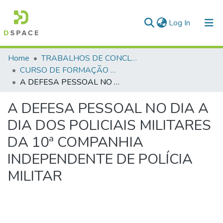
(current)
Log In
Communities & Collections
Home
TRABALHOS DE CONCLUSÃO DE CURSO - CFP (CURSO DE FORMAÇÃO DE PRAÇAS)
CURSO DE FORMAÇÃO DE PRAÇAS - CFP - 2023
All of DSpace
A DEFESA PESSOAL NO DIA A DIA DOS POLICIAIS MILITARES DA 10ª COMPANHIA INDEPENDENTE DE POLÍCIA MILITAR
Statistics
A DEFESA PESSOAL NO DIA A
DIA DOS POLICIAIS MILITARES
DA 10ª COMPANHIA
INDEPENDENTE DE POLÍCIA
MILITAR