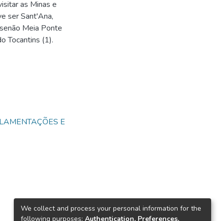
sitar as Minas e
ve ser Sant'Ana,
, senão Meia Ponte
o Tocantins (1).
GULAMENTAÇÕES E
We collect and process your personal information for the
following purposes:
Authentication, Preferences,