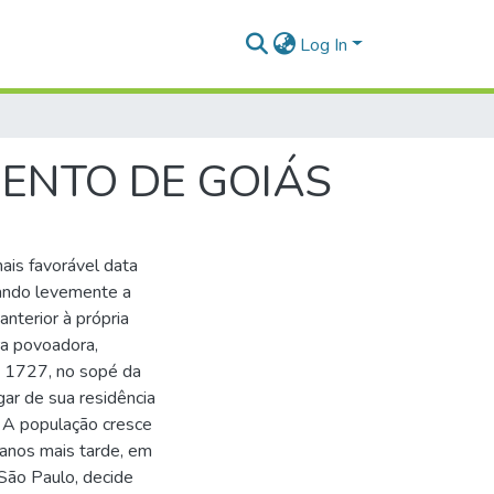
Log In
ENTO DE GOIÁS
ais favorável data
çando levemente a
nterior à própria
ra povoadora,
m 1727, no sopé da
gar de sua residência
. A população cresce
 anos mais tarde, em
São Paulo, decide