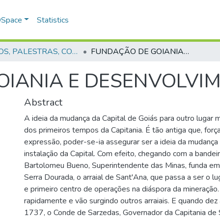
 DSpace
Statistics
LIVROS, PALESTRAS, COLETÂNIAS, MANUAIS, REGULAMENTAÇÕES E PORTARIAS
FUNDAÇÃO DE GOIANIA E DESENVOLVIMENTO DE GOIÁS
IANIA E DESENVOLVIM
Abstract
A ideia da mudança da Capital de Goiás para outro lugar m
dos primeiros tempos da Capitania. É tão antiga que, for
expressão, poder-se-ia assegurar ser a ideia da mudança a
instalação da Capital. Com efeito, chegando com a bandei
Bartolomeu Bueno, Superintendente das Minas, funda e
Serra Dourada, o arraial de Sant'Ana, que passa a ser o lu
e primeiro centro de operações na diáspora da mineração
rapidamente e vão surgindo outros arraiais. E quando dez
1737, o Conde de Sarzedas, Governador da Capitania de 