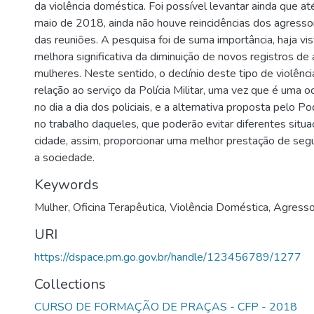
da violência doméstica. Foi possível levantar ainda que at
)
maio de 2018, ainda não houve reincidências dos agresso
das reuniões. A pesquisa foi de suma importância, haja v
melhora significativa da diminuição de novos registros de
mulheres. Neste sentido, o declínio deste tipo de violên
relação ao serviço da Polícia Militar, uma vez que é uma oc
no dia a dia dos policiais, e a alternativa proposta pelo Pode
no trabalho daqueles, que poderão evitar diferentes situ
cidade, assim, proporcionar uma melhor prestação de segu
a sociedade.
Keywords
Mulher
,
Oficina Terapêutica
,
Violência Doméstica
,
Agresso
URI
https://dspace.pm.go.gov.br/handle/123456789/1277
Collections
CURSO DE FORMAÇÃO DE PRAÇAS - CFP - 2018