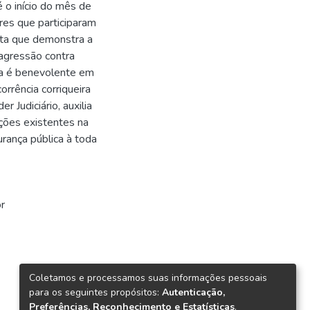
é o início do mês de
res que participaram
ista que demonstra a
 agressão contra
cia é benevolente em
orrência corriqueira
r Judiciário, auxilia
ações existentes na
rança pública à toda
r
Coletamos e processamos suas informações pessoais
para os seguintes propósitos:
Autenticação,
Preferências, Reconhecimento e Estatísticas
.