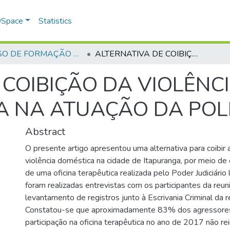
 DSpace
Statistics
CURSO DE FORMAÇÃO DE PRAÇAS - CFP - 2018
ALTERNATIVA DE COIBIÇÃO DA VIOLÊNCIA DOMÉSTICA E A CONSEQUÊNCIA NA ATUAÇÃO DA POLÍCIA MILITAR
 COIBIÇÃO DA VIOLÊNC
 NA ATUAÇÃO DA POLÍ
Abstract
O presente artigo apresentou uma alternativa para coibir a
violência doméstica na cidade de Itapuranga, por meio d
de uma oficina terapêutica realizada pelo Poder Judiciário l
foram realizadas entrevistas com os participantes da reu
levantamento de registros junto à Escrivania Criminal da r
Constatou-se que aproximadamente 83% dos agressores
participação na oficina terapêutica no ano de 2017 não rei