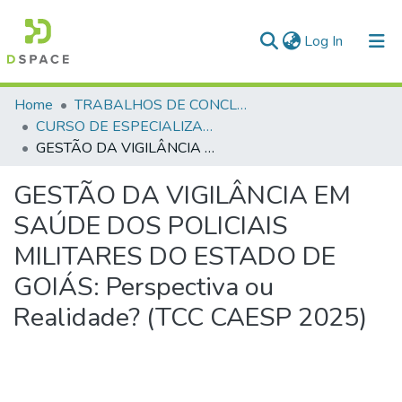
(current)
Log In
Communities & Collections
Home
TRABALHOS DE CONCLUSÃO DE CURSO - CAESP (CURSO DE ESPECIALIZAÇÃO EM ALTOS ESTUDOS EM SEGURANÇA PÚBLICA)
CURSO DE ESPECIALIZAÇÃO EM ALTOS ESTUDOS EM SEGURANÇA PÚBLICA - CAESP - 2025 - 1
All of DSpace
GESTÃO DA VIGILÂNCIA EM SAÚDE DOS POLICIAIS MILITARES DO ESTADO DE GOIÁS: Perspectiva ou Realidade? (TCC CAESP 2025)
Statistics
GESTÃO DA VIGILÂNCIA EM
SAÚDE DOS POLICIAIS
MILITARES DO ESTADO DE
GOIÁS: Perspectiva ou
Realidade? (TCC CAESP 2025)