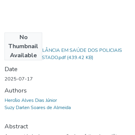
No
Files
Thumbnail
GESTÃO DA VIGILÂNCIA EM SAÚDE DOS POLICIAIS
Available
MILITARES DO ESTADO.pdf
(439.42 KB)
Date
2025-07-17
Authors
Hercílio Alves Dias Júnior
Suzy Darlen Soares de Almeida
Abstract