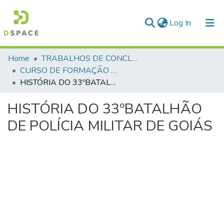
(current)
Log In
Communities & Collections
Home
TRABALHOS DE CONCLUSÃO DE CURSO - CFP (CURSO DE FORMAÇÃO DE PRAÇAS)
CURSO DE FORMAÇÃO DE PRAÇAS - CFP - 2023
All of DSpace
HISTÓRIA DO 33ºBATALHÃO DE POLÍCIA MILITAR DE GOIÁS
Statistics
HISTÓRIA DO 33ºBATALHÃO
DE POLÍCIA MILITAR DE GOIÁS