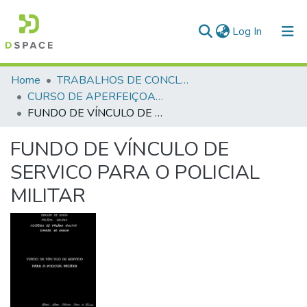
(current)
Log In
Communities & Collections
Home
TRABALHOS DE CONCLUSÃO DE CURSO - CAO (CURSO DE APERFEIÇOAMENTO DE OFICIAIS)
CURSO DE APERFEIÇOAMENTO DE OFICIAIS - CAO - 1988
All of DSpace
FUNDO DE VÍNCULO DE SERVICO PARA O POLICIAL MILITAR
Statistics
FUNDO DE VÍNCULO DE
SERVICO PARA O POLICIAL
MILITAR