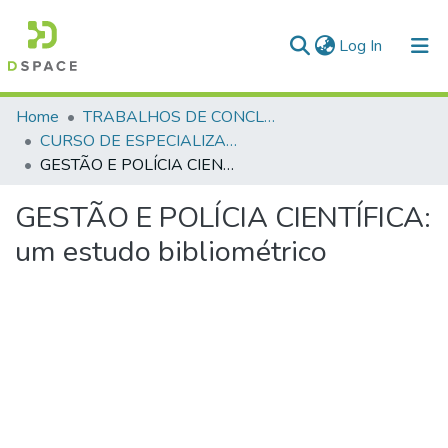
(current)
Log In
Communities & Collections
Home
TRABALHOS DE CONCLUSÃO DE CURSO - CAESP (CURSO DE ESPECIALIZAÇÃO EM ALTOS ESTUDOS EM SEGURANÇA PÚBLICA)
CURSO DE ESPECIALIZAÇÃO EM ALTOS ESTUDOS EM SEGURANÇA PÚBLICA - CAESP - 2025 - 1
All of DSpace
GESTÃO E POLÍCIA CIENTÍFICA: um estudo bibliométrico
Statistics
GESTÃO E POLÍCIA CIENTÍFICA:
um estudo bibliométrico