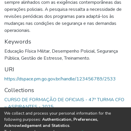
sempre alinhados com as exigências contemporâneas das
operações policiais. A pesquisa ressalta a necessidade de
revisões periódicas dos programas para adaptá-los às
mudanças nas condições de segurança e nas demandas
operacionais.
Keywords
Educação Física Militar
,
Desempenho Policial
,
Segurança
Pública
,
Gestão de Estresse
,
Treinamento.
URI
https://dspace.pm.go.gov.br/handle/123456789/2533
Collections
CURSO DE FORMAÇÃO DE OFICIAIS - 47ª TURMA CFO
– ASPIRANTES - 2025
We collect and process your personal information for the
following purposes:
Authentication, Preferences,
Full item page
Acknowledgement and Statistics
.