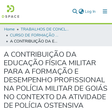
(current)
Log In
Communities & Collections
Home
TRABALHOS DE CONCLUSÃO DE CURSO - CFO (CURSO DE FORMAÇÃO DE OFICIAIS)
CURSO DE FORMAÇÃO DE OFICIAIS - 47ª TURMA CFO – ASPIRANTES - 2025
All of DSpace
A CONTRIBUIÇÃO DA EDUCAÇÃO FÍSICA MILITAR PARA A FORMAÇÃO E DESEMPENHO PROFISSIONAL NA POLÍCIA MILITAR DE GOIÁS NO CONTEXTO DA ATIVIDADE DE POLÍCIA OSTENSIVA
Statistics
A CONTRIBUIÇÃO DA
EDUCAÇÃO FÍSICA MILITAR
PARA A FORMAÇÃO E
DESEMPENHO PROFISSIONAL
NA POLÍCIA MILITAR DE GOIÁS
NO CONTEXTO DA ATIVIDADE
DE POLÍCIA OSTENSIVA