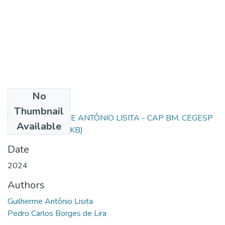
No
Files
Thumbnail
TCC - GUILHERME ANTÔNIO LISITA - CAP BM. CEGESP
Available
(Final).pdf
(819.6 KB)
Date
2024
Authors
Guilherme Antônio Lisita
Pedro Carlos Borges de Lira