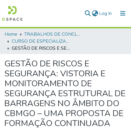
(current)
Log In
Communities & Collections
Home
TRABALHOS DE CONCLUSÃO DE CURSO - CEGESP (CURSO DE ESPECIALIZAÇÃO EM GERENCIAMENTO EM SEGURANÇA PÚBLICA)
CURSO DE ESPECIALIZAÇÃO EM GERENCIAMENTO EM SEGURANÇA PÚBLICA - CEGESP - 2024
All of DSpace
GESTÃO DE RISCOS E SEGURANÇA: VISTORIA E MONITORAMENTO DE SEGURANÇA ESTRUTURAL DE BARRAGENS NO ÂMBITO DO CBMGO – UMA PROPOSTA DE FORMAÇÃO CONTINUADA
Statistics
GESTÃO DE RISCOS E
SEGURANÇA: VISTORIA E
MONITORAMENTO DE
SEGURANÇA ESTRUTURAL DE
BARRAGENS NO ÂMBITO DO
CBMGO – UMA PROPOSTA DE
FORMAÇÃO CONTINUADA